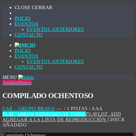
CLOSE
CERRAR
INICIO
EVENTOS
EVENTOS ANTERIORES
CONTACTO
INICIO
EVENTOS
EVENTOS ANTERIORES
CONTACTO
MENU
Ambient
Dance
COMPILADO OCHENTOSO
CAE – GRUPO BRAVO
— / 1 PISTAS / AAA
PLAY_ARROW
REPRODUCIR TODO
PLAYLIST_ADD
AGREGAR A LA LISTA DE REPRODUCCIÓN
CHECK
AÑADIDO
Compilado Ochentoso